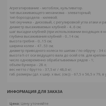
Агрегатирование - мотоблок, культиватор.
тип высаживающего механизма - элеваторный;
тип бороздодела - килевой;
тип окучника - дисковый, с регулировкой угла атаки и 
диаметр высаживаемых клубней - 4...6 см;
шаг высадки клубней (при использовании входящих в ком
глубина высаживания клубней - 0...14 см;
высота гребня - 0...15 см;
ширина колеи - 47...53 см;
диаметр приводного колеса по шипам / по обручу - 34 см
высота h от оси ведущего вала до осей отв. для креплени
число одновременно обрабатываемых рядов - 1;
объём бункера - 28 л;
вес нетто / брутто - 37,5 кг / 48,0 кг;
габ. размеры (дл. х шир. х выс. (см.)) - 67,5 х 56,5 х 79, в
ИНФОРМАЦИЯ ДЛЯ ЗАКАЗА
Цена:
Цену уточняйте