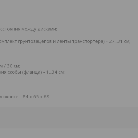
расстояния между дисками;
плект грунтозацепов и ленты транспортёра) - 27...31 см;
 / 30 см;
я скобы (фланца) - 1...34 см;
 упаковке - 84 х 65 х 68.