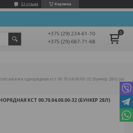
53 отзыва
Корзина
+375 (29) 234-61-10
+375 (29) 687-71-68
Картофелесажалка однорядная кст 00.70.04.00.00-32 (бункер 28л) (зао " врмз")
ЯДНАЯ КСТ 00.70.04.00.00-32 (БУНКЕР 28Л)