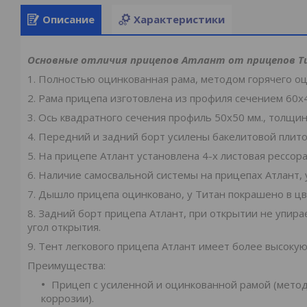
Описание
Характеристики
Основные отличия прицепов Атлант от прицепов Т
1. Полностью оцинкованная рама, методом горячего оц
2. Рама прицепа изготовлена из профиля сечением 60х4
3. Ось квадратного сечения профиль 50х50 мм., толщина
4. Передний и задний борт усилены бакелитовой плито
5. На прицепе Атлант установлена 4-х листовая рессора 
6. Наличие самосвальной системы на прицепах Атлант, 
7. Дышло прицепа оцинковано, у Титан покрашено в цв
8. Задний борт прицепа Атлант, при открытии не упира
угол открытия.
9. Тент легкового прицепа Атлант имеет более высокую
Преимущества:
Прицеп с усиленной и оцинкованной рамой (метод
коррозии).