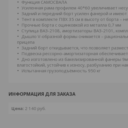
Функция САМОСВАЛА
Усиленная рама профилем 40*60 увеличивает нес
Задний и передний борт усилен фанерой и имеют 
Тент в комплекте ПВХ 35 см в высоту от борта –
Прочные борта с оцинковкой из металла 0,7 мм
Ступица ВАЗ-2108, амортизаторы ВАЗ-2101, компле
Дышло V-образной формы снимается – рациональн
прицепа
Задний борт откидывается, что позволяет размест
Подвеска рессорно-амортизаторная обеспечивает
Дно изготовлено из бакелизированной фанеры 9мм
влагостойкий, устойчив к износу, разбуханию при н
Испытанная грузоподъёмность 950 кг
ИНФОРМАЦИЯ ДЛЯ ЗАКАЗА
Цена:
2 140
руб.