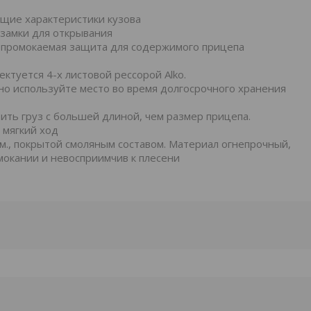
ущие характеристики кузова
замки для открывания
 непромокаемая защита для содержимого прицепа
ктуется 4-х листовой рессорой Alko.
о используйте место во время долгосрочного хранения
ить груз с большей длиной, чем размер прицепа.
 мягкий ход
., покрытой смоляным составом. Материал огнепрочный,
амокании и невосприимчив к плесени