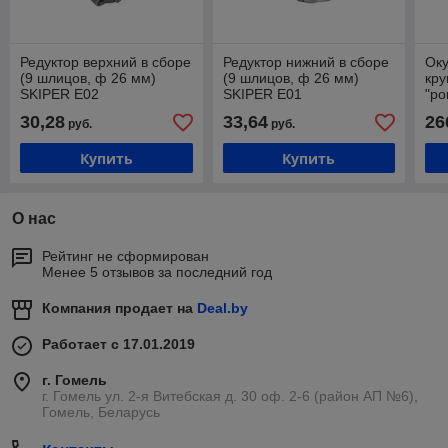
Редуктор верхний в сборе
Редуктор нижний в сборе
Оку
(9 шлицов, ф 26 мм)
(9 шлицов, ф 26 мм)
кру
SKIPER E02
SKIPER E01
"ро
ряд
30,28
33,64
26
руб.
руб.
МТ
Купить
Купить
О нас
Рейтинг не сформирован
Менее 5 отзывов за последний год
Компания продает на
Deal.by
Работает с 17.01.2019
г. Гомель
г. Гомель ул. 2-я Витебская д. 30 оф. 2-6 (район АП №6),
Гомель, Беларусь