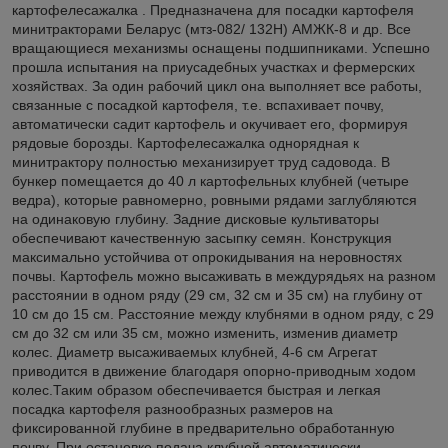
картофелесажалка . Предназначена для посадки картофеля
минитракторами Беларус (мтз-082/ 132Н) АМЖК-8 и др. Все
вращающиеся механизмы оснащены подшипниками. Успешно
прошла испытания на приусадебных участках и фермерских
хозяйствах. За один рабочий цикл она выполняет все работы,
связанные с посадкой картофеля, т.е. вспахивает почву,
автоматически садит картофель и окучивает его, формируя
рядовые борозды. Картофелесажалка однорядная к
минитрактору полностью механизирует труд садовода. В
бункер помещается до 40 л картофельных клубней (четыре
ведра), которые равномерно, ровными рядами заглубляются
на одинаковую глубину. Задние дисковые культиваторы
обеспечивают качественную засыпку семян. Конструкция
максимально устойчива от опрокидывания на неровностях
почвы. Картофель можно высаживать в междурядьях на разном
расстоянии в одном ряду (29 см, 32 см и 35 см) на глубину от
10 см до 15 см. Расстояние между клубнями в одном ряду, с 29
см до 32 см или 35 см, можно изменить, изменив диаметр
колес. Диаметр высаживаемых клубней, 4-6 см Агрегат
приводится в движение благодаря опорно-приводным ходом
колес.Таким образом обеспечивается быстрая и легкая
посадка картофеля разнообразных размеров на
фиксированной глубине в предварительно обработанную
почву. При остановке подача клубней автоматически