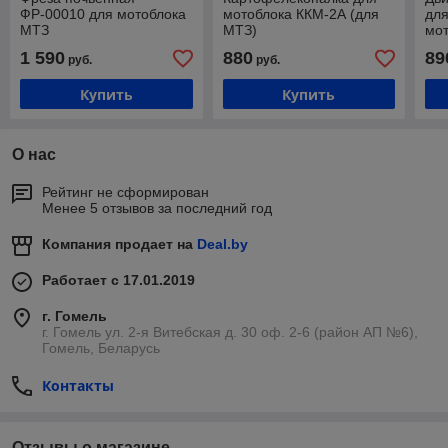
ФР-00010 для мотоблока
мотоблока ККМ-2А (для
для
МТЗ
МТЗ)
мо
1 590
880
89
руб.
руб.
Купить
Купить
О нас
Рейтинг не сформирован
Менее 5 отзывов за последний год
Компания продает на
Deal.by
Работает с 17.01.2019
г. Гомель
г. Гомель ул. 2-я Витебская д. 30 оф. 2-6 (район АП №6),
Гомель, Беларусь
Контакты
Отзывы о магазине