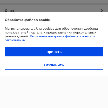
О нас
Обработка файлов cookie
Контакты
Мы используем файлы cookies для обеспечения удобства
пользователей портала и предоставления персональных
Доставка и оплата
рекомендаций.
Вы можете настроить файлы cookies или
отключить их.
Полная версия сайта
Принять
Политика обработки cookies
Отклонить
Сайт создан на платформе Deal.by
Информация для покупателя
Индивидуальный предприниматель:
ИП Сачук Марина Анатольевна