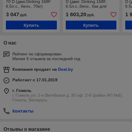
70 D (двиг.Dinking 168F
D (двиг. Dinking 168F,
D (
6,5л.с., бенз., 70кг)
6.5л.с.,бенз., бак для
6.5
воды, рез. коврик, 68кг)
вод
3 047
1 603,20
1 
руб.
руб.
Купить
Купить
О нас
Рейтинг не сформирован
Менее 5 отзывов за последний год
Компания продает на
Deal.by
Работает с 17.01.2019
г. Гомель
г. Гомель ул. 2-я Витебская д. 30 оф. 2-6 (район АП №6),
Гомель, Беларусь
Контакты
Отзывы о магазине