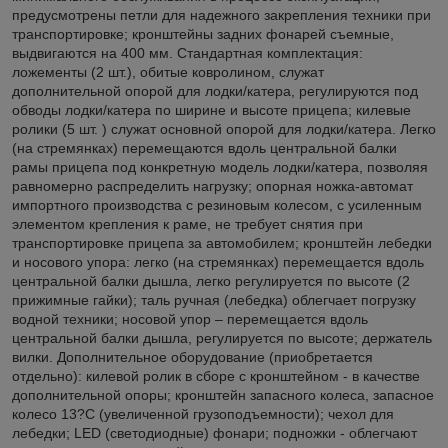
предусмотрены петли для надежного закрепления техники при
транспортировке; кронштейны задних фонарей съемные,
выдвигаются на 400 мм. Стандартная комплектация:
ложементы (2 шт.), обитые ковролином, служат
дополнительной опорой для лодки/катера, регулируются под
обводы лодки/катера по ширине и высоте прицепа; килевые
ролики (5 шт. ) служат основной опорой для лодки/катера. Легко
(на стремянках) перемещаются вдоль центральной балки
рамы прицепа под конкретную модель лодки/катера, позволяя
равномерно распределить нагрузку; опорная ножка-автомат
импортного производства с резиновым колесом, с усиленным
элементом крепления к раме, не требует снятия при
транспортировке прицепа за автомобилем; кронштейн лебедки
и носового упора: легко (на стремянках) перемещается вдоль
центральной балки дышла, легко регулируется по высоте (2
прижимные гайки); таль ручная (лебедка) облегчает погрузку
водной техники; носовой упор – перемещается вдоль
центральной балки дышла, регулируется по высоте; держатель
вилки. Дополнительное оборудование (приобретается
отдельно): килевой ролик в сборе с кронштейном - в качестве
дополнительной опоры; кронштейн запасного колеса, запасное
колесо 13?С (увеличенной грузоподъемности); чехол для
лебедки; LED (светодиодные) фонари; подножки - облегчают