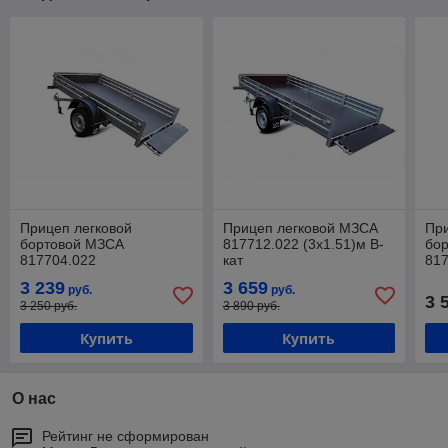
Прицеп легковой
Прицеп легковой МЗСА
При
бортовой МЗСА
817712.022 (3х1.51)м B-
бо
817704.022
кат
81
(2.45х1.37х0.3)
(2.
3 239
3 659
руб.
руб.
кар
3 
3 250 руб.
3 890 руб.
Купить
Купить
О нас
Рейтинг не сформирован