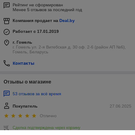
Рейтинг не сформирован
Менее 5 отзывов за последний год
Компания продает на
Deal.by
Работает с 17.01.2019
г. Гомель
г. Гомель ул. 2-я Витебская д. 30 оф. 2-6 (район АП №6),
Гомель, Беларусь
Контакты
Отзывы о магазине
53 отзывов за всё время
Покупатель
27.06.2025
Отлично
Сделка подтверждена через корзину