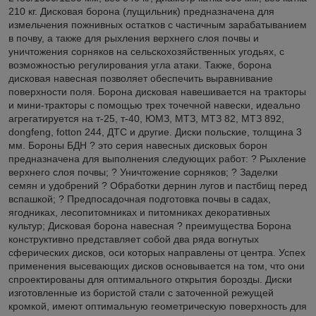
210 кг. Дисковая борона (лущильник) предназначена для
измельчения пожнивных остатков с частичным зарабатыванием
в почву, а также для рыхления верхнего слоя почвы и
уничтожения сорняков на сельскохозяйственных угодьях, с
возможностью регулирования угла атаки. Также, борона
дисковая навесная позволяет обеспечить выравнивание
поверхности поля. Борона дисковая навешивается на тракторы
и мини-тракторы с помощью трех точечной навески, идеально
агрегатируется на т-25, т-40, ЮМЗ, МТЗ, МТЗ 82, МТЗ 892,
dongfeng, fotton 244, ДТС и другие. Диски польские, толщина 3
мм. Бороны БДН ? это серия навесных дисковых борон
предназначена для выполнения следующих работ: ? Рыхление
верхнего слоя почвы; ? Уничтожение сорняков; ? Заделки
семян и удобрений ? Обработки дернин лугов и пастбищ перед
вспашкой; ? Предпосадочная подготовка почвы в садах,
ягодниках, лесопитомниках и питомниках декоративных
культур; Дисковая борона навесная ? преимущества Борона
конструктивно представляет собой два ряда вогнутых
сферических дисков, оси которых направлены от центра. Успех
применения высевающих дисков основывается на том, что они
спроектированы для оптимального открытия борозды. Диски
изготовленные из бористой стали с заточенной режущей
кромкой, имеют оптимальную геометрическую поверхность для