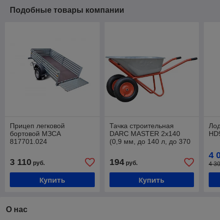
Подобные товары компании
Прицеп легковой
Тачка строительная
Лод
бортовой МЗСА
DARC MASTER 2x140
HD9
817701.024
(0,9 мм, до 140 л, до 370
(2.45х1.23х0.47)м
кг, 2x4.00-8, пневмо, ось
4 
20*85)
3 110
194
руб.
руб.
4 3
Купить
Купить
О нас