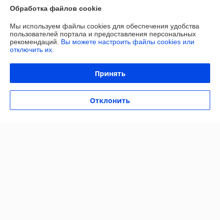
Обработка файлов cookie
Покупатель
24.06.2025
Мы используем файлы cookies для обеспечения удобства
пользователей портала и предоставления персональных
Плохо
рекомендаций.
Вы можете настроить файлы cookies или
отключить их.
Пытался купить у этого продавца Колесо BRADO для тачки 4.00-8 
PU (20x70). Заказ был принят, продавец оперативно вышел на связь 
Принять
- это плюс. Товара нет в наличии, хотя карточка товара до сих пор 
предлагается к заказу - это минус.
Отклонить
Сделка подтверждена через корзину
Показать все отзывы
О нас
Контакты
Доставка и оплата