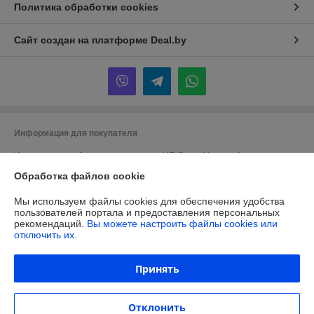
Политика обработки cookies
Сайт создан на платформе Deal.by
Информация для покупателя
Индивидуальный предприниматель:
ИП Сачук Марина Анатольевна
247758, Республика Беларусь, Гомельская обл. Мозырский р-н. д.
Обработка файлов cookie
Каменка
Регистрационный номер ЕГР: 491570239
Мы используем файлы cookies для обеспечения удобства
пользователей портала и предоставления персональных
УНП: 491570239
рекомендаций.
Вы можете настроить файлы cookies или
отключить их.
Регистрационный орган: Мозырский районный исполнительный
комитет
Принять
Дата регистрации компании: 01.07.2024
Ссылка на свидетельство/лицензию
Отклонить