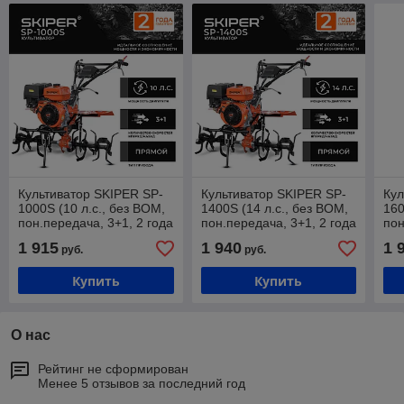
Культиватор SKIPER SP-
Культиватор SKIPER SP-
Кул
1000S (10 л.с., без ВОМ,
1400S (14 л.с., без ВОМ,
160
пон.передача, 3+1, 2 года
пон.передача, 3+1, 2 года
пон
гарантии, без колёс)
гарантии, без колёс)
гар
1 915
1 940
1 
руб.
руб.
Купить
Купить
О нас
Рейтинг не сформирован
Менее 5 отзывов за последний год