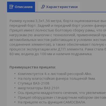
Описание
Характеристики
Размер кузова 3,5х1,56 метра, борта оцинкованные вы
передний борт. Задний и передний борт усилен фанеро
Прицеп имеет полностью болтовую сборку рамы, что о
нагрузкам (по аналогии с технологией, применяемой 
автомобильных мостов работающих в условиях жестких
соединения элементов), а также обеспечивает полную
процессе эксплуатации или ДТП элемента. Рама стала 
80 мм, водила до 100 мм и наличия подрамника.
Преимущества прицепа:
Комплектуется 4-х листовой рессорой Alko.
На полу влагостойкая фанера толщиной 9мм.
Ступица ВАЗ-2108
амортизаторы ВАЗ 2101
Ось прицепа квадратного сечения, что увеличивае
Прицеп оборудован стандартным набором светов
На прицепе есть функция САМОСВАЛА.