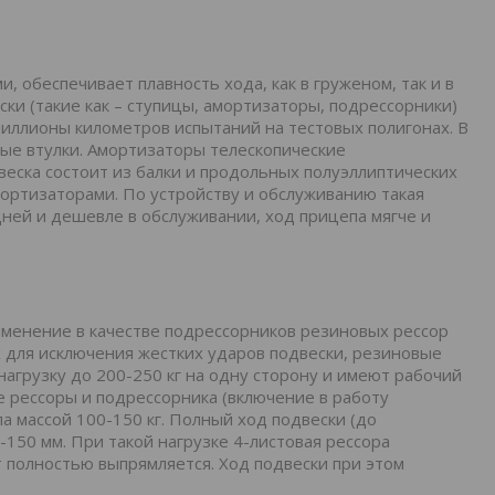
 обеспечивает плавность хода, как в груженом, так и в
ки (такие как – ступицы, амортизаторы, подрессорники)
ллионы километров испытаний на тестовых полигонах. В
ые втулки. Амортизаторы телескопические
веска состоит из балки и продольных полуэллиптических
мортизаторами. По устройству и обслуживанию такая
ней и дешевле в обслуживании, ход прицепа мягче и
именение в качестве подрессорников резиновых рессор
 для исключения жестких ударов подвески, резиновые
агрузку до 200-250 кг на одну сторону и имеют рабочий
е рессоры и подрессорника (включение в работу
а массой 100-150 кг. Полный ход подвески (до
150 мм. При такой нагрузке 4-листовая рессора
т полностью выпрямляется. Ход подвески при этом