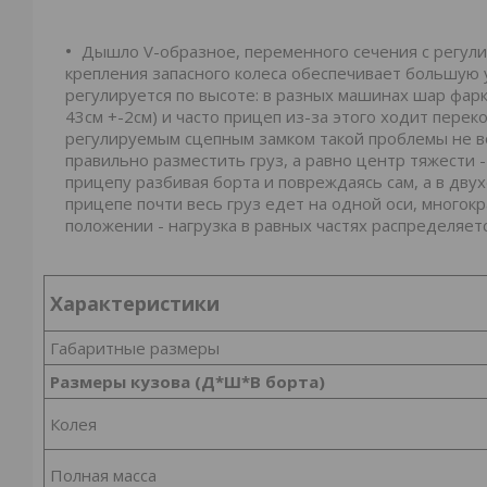
Дышло V-образное, переменного сечения с регули
крепления запасного колеса обеспечивает большую 
регулируется по высоте: в разных машинах шар фарк
43см +-2см) и часто прицеп из-за этого ходит пере
регулируемым сцепным замком такой проблемы не в
правильно разместить груз, а равно центр тяжести -
прицепу разбивая борта и повреждаясь сам, а в дв
прицепе почти весь груз едет на одной оси, многок
положении - нагрузка в равных частях распределяетс
Характеристики
Габаритные размеры
Размеры кузова (Д*Ш*В борта)
Колея
Полная масса