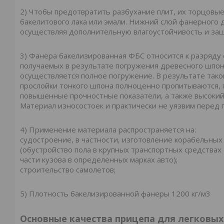
2) Чтобы предотвратить разбухание плит, их торцовы
бакелитового лака или эмали. Нижний слой фанерного 
осуществляя дополнительную влагоустойчивость и за
3) Фанера бакелизированная ФБС относится к разряду
получаемых в результате погружения древесного шпона
осуществляется полное погружение. В результате так
прослойки тонкого шпона полноценно пропитываются, 
повышенные прочностные показатели, а также высокий 
Материал износостоек и практически не уязвим перед 
4) Применение материала распространяется на:
судостроение, в частности, изготовление корабельны
(обустройство пола в крупных транспортных средствах 
части кузова в определенных марках авто);
строительство самолетов;
5) Плотность бакелизированной фанеры 1200 кг/м3
Основные качества прицепа для легковы