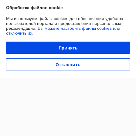
Обработка файлов cookie
О нас
Мы используем файлы cookies для обеспечения удобства
пользователей портала и предоставления персональных
Контакты
рекомендаций.
Вы можете настроить файлы cookies или
отключить их.
Доставка и оплата
Принять
Полная версия сайта
Отклонить
Политика обработки cookies
Сайт создан на платформе Deal.by
Информация для покупателя
Индивидуальный предприниматель:
ИП Сачук Марина Анатольевна
247758, Республика Беларусь, Гомельская обл. Мозырский р-н. д.