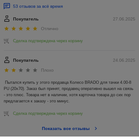
53 отзывов за всё время
Покупатель
27.06.2025
Отлично
Сделка подтверждена через корзину
Покупатель
24.06.2025
Плохо
Пытался купить у этого продавца Колесо BRADO для тачки 4.00-8 
PU (20x70). Заказ был принят, продавец оперативно вышел на связь 
- это плюс. Товара нет в наличии, хотя карточка товара до сих пор 
предлагается к заказу - это минус.
Сделка подтверждена через корзину
Показать все отзывы